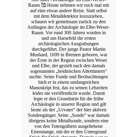
Raum 🥰 Heute nehmen wir euch mal mit
auf eine etwas andere Reise. Statt selbst
mit dem Metalldetektor loszuziehen,
schauen wir gemeinsam zurück zu den
Anfängen der Archäologie im Elbe-Weser-
Raum. Vor rund 300 Jahren wurden in
und um Harsefeld die ersten
archäologischen Ausgrabungen
durchgeführt. Der junge Pastor Martin
Mushard, 1699 in Bremen geboren, war
der Erste in der Region zwischen Weser
und Elbe, der gezielt nach den damals
sogenannten „heidnischen Altertümern“
suchte. Seine Funde und Beobachtungen
hielt er in einem umfangreichen
Manuskript fest, das zu seinen Lebzeiten
leider nie veröffentlicht wurde. Damit
legte er den Grundstein für die frühe
Archäologie in unserer Region und gilt
heute als der „Urvater“ der hier aktiven
Sondengänger. Seine „Sonde“ war damals
übrigens keine Metallsonde, sondern eine
von den Totengräbern ausgeliehene
Eisenstange, mit der er den Untergrund