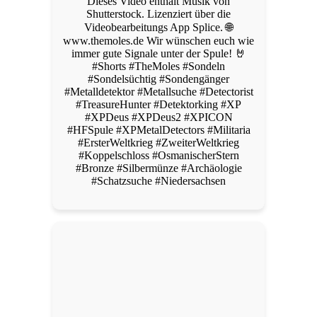
Dieses Video enthält Musik von
Shutterstock. Lizenziert über die
Videobearbeitungs App Splice. 🌐
www.themoles.de Wir wünschen euch wie
immer gute Signale unter der Spule! 🤘
#Shorts #TheMoles #Sondeln
#Sondelsüchtig #Sondengänger
#Metalldetektor #Metallsuche #Detectorist
#TreasureHunter #Detektorking #XP
#XPDeus #XPDeus2 #XPICON
#HFSpule #XPMetalDetectors #Militaria
#ErsterWeltkrieg #ZweiterWeltkrieg
#Koppelschloss #OsmanischerStern
#Bronze #Silbermünze #Archäologie
#Schatzsuche #Niedersachsen