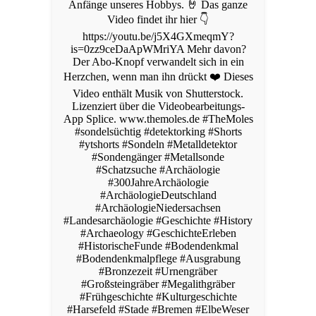
Anfänge unseres Hobbys. 🤘 Das ganze
Video findet ihr hier 👇
https://youtu.be/j5X4GXmeqmY?
is=0zz9ceDaApWMriYA Mehr davon?
Der Abo-Knopf verwandelt sich in ein
Herzchen, wenn man ihn drückt ❤️ Dieses
Video enthält Musik von Shutterstock.
Lizenziert über die Videobearbeitungs-
App Splice. www.themoles.de #TheMoles
#sondelsüchtig #detektorking #Shorts
#ytshorts #Sondeln #Metalldetektor
#Sondengänger #Metallsonde
#Schatzsuche #Archäologie
#300JahreArchäologie
#ArchäologieDeutschland
#ArchäologieNiedersachsen
#Landesarchäologie #Geschichte #History
#Archaeology #GeschichteErleben
#HistorischeFunde #Bodendenkmal
#Bodendenkmalpflege #Ausgrabung
#Bronzezeit #Urnengräber
#Großsteingräber #Megalithgräber
#Frühgeschichte #Kulturgeschichte
#Harsefeld #Stade #Bremen #ElbeWeser