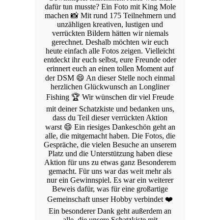
dafür tun musste? Ein Foto mit King Mole
machen 📸 Mit rund 175 Teilnehmern und
unzähligen kreativen, lustigen und
verrückten Bildern hätten wir niemals
gerechnet. Deshalb möchten wir euch
heute einfach alle Fotos zeigen. Vielleicht
entdeckt ihr euch selbst, eure Freunde oder
erinnert euch an einen tollen Moment auf
der DSM 😄 An dieser Stelle noch einmal
herzlichen Glückwunsch an Longliner
Fishing 🏆 Wir wünschen dir viel Freude
mit deiner Schatzkiste und bedanken uns,
dass du Teil dieser verrückten Aktion
warst 😄 Ein riesiges Dankeschön geht an
alle, die mitgemacht haben. Die Fotos, die
Gespräche, die vielen Besuche an unserem
Platz und die Unterstützung haben diese
Aktion für uns zu etwas ganz Besonderem
gemacht. Für uns war das weit mehr als
nur ein Gewinnspiel. Es war ein weiterer
Beweis dafür, was für eine großartige
Gemeinschaft unser Hobby verbindet ❤️
Ein besonderer Dank geht außerdem an
alle, die unsere Schatzkiste mit