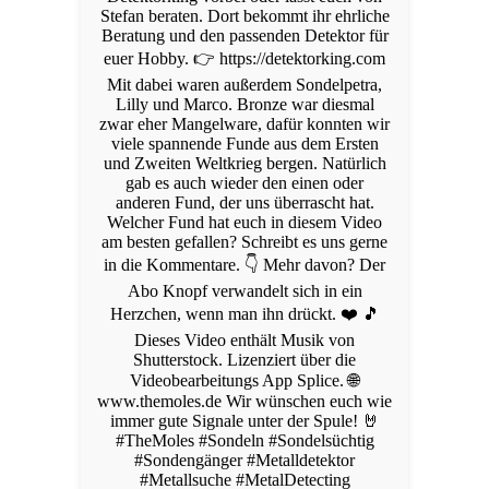
Stefan beraten. Dort bekommt ihr ehrliche
Beratung und den passenden Detektor für
euer Hobby. 👉 https://detektorking.com
Mit dabei waren außerdem Sondelpetra,
Lilly und Marco. Bronze war diesmal
zwar eher Mangelware, dafür konnten wir
viele spannende Funde aus dem Ersten
und Zweiten Weltkrieg bergen. Natürlich
gab es auch wieder den einen oder
anderen Fund, der uns überrascht hat.
Welcher Fund hat euch in diesem Video
am besten gefallen? Schreibt es uns gerne
in die Kommentare. 👇 Mehr davon? Der
Abo Knopf verwandelt sich in ein
Herzchen, wenn man ihn drückt. ❤️ 🎵
Dieses Video enthält Musik von
Shutterstock. Lizenziert über die
Videobearbeitungs App Splice. 🌐
www.themoles.de Wir wünschen euch wie
immer gute Signale unter der Spule! 🤘
#TheMoles #Sondeln #Sondelsüchtig
#Sondengänger #Metalldetektor
#Metallsuche #MetalDetecting