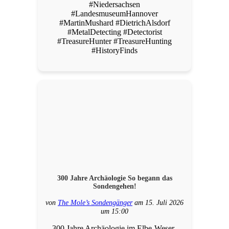
#Niedersachsen
#LandesmuseumHannover
#MartinMushard #DietrichAlsdorf
#MetalDetecting #Detectorist
#TreasureHunter #TreasureHunting
#HistoryFinds
300 Jahre Archäologie So begann das
Sondengehen!
von
The Mole’s Sondengänger
am 15. Juli 2026
um 15:00
300 Jahre Archäologie im Elbe-Weser-