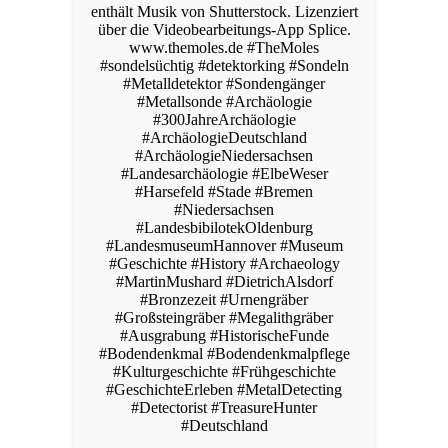
enthält Musik von Shutterstock. Lizenziert
über die Videobearbeitungs-App Splice.
www.themoles.de #TheMoles
#sondelsüchtig #detektorking #Sondeln
#Metalldetektor #Sondengänger
#Metallsonde #Archäologie
#300JahreArchäologie
#ArchäologieDeutschland
#ArchäologieNiedersachsen
#Landesarchäologie #ElbeWeser
#Harsefeld #Stade #Bremen
#Niedersachsen
#LandesbibilotekOldenburg
#LandesmuseumHannover #Museum
#Geschichte #History #Archaeology
#MartinMushard #DietrichAlsdorf
#Bronzezeit #Urnengräber
#Großsteingräber #Megalithgräber
#Ausgrabung #HistorischeFunde
#Bodendenkmal #Bodendenkmalpflege
#Kulturgeschichte #Frühgeschichte
#GeschichteErleben #MetalDetecting
#Detectorist #TreasureHunter
#Deutschland