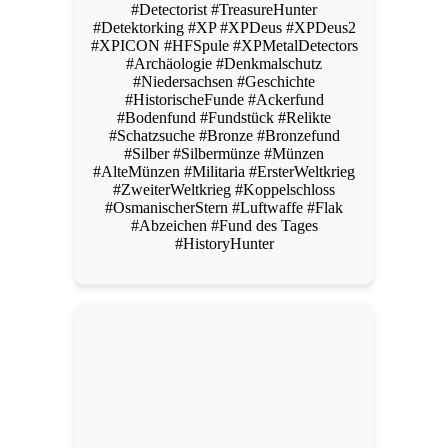
#Detectorist #TreasureHunter
#Detektorking #XP #XPDeus #XPDeus2
#XPICON #HFSpule #XPMetalDetectors
#Archäologie #Denkmalschutz
#Niedersachsen #Geschichte
#HistorischeFunde #Ackerfund
#Bodenfund #Fundstück #Relikte
#Schatzsuche #Bronze #Bronzefund
#Silber #Silbermünze #Münzen
#AlteMünzen #Militaria #ErsterWeltkrieg
#ZweiterWeltkrieg #Koppelschloss
#OsmanischerStern #Luftwaffe #Flak
#Abzeichen #Fund des Tages
#HistoryHunter