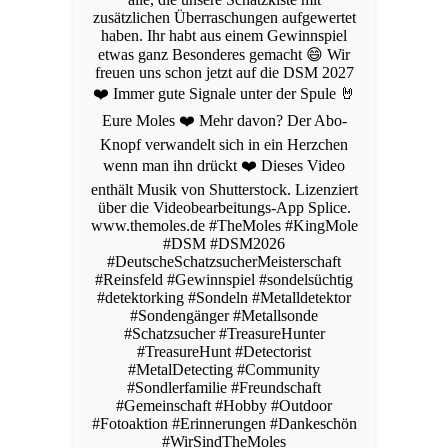
zusätzlichen Überraschungen aufgewertet
haben. Ihr habt aus einem Gewinnspiel
etwas ganz Besonderes gemacht 😄 Wir
freuen uns schon jetzt auf die DSM 2027
❤️ Immer gute Signale unter der Spule 🤘
Eure Moles ❤️ Mehr davon? Der Abo-
Knopf verwandelt sich in ein Herzchen
wenn man ihn drückt ❤️ Dieses Video
enthält Musik von Shutterstock. Lizenziert
über die Videobearbeitungs-App Splice.
www.themoles.de #TheMoles #KingMole
#DSM #DSM2026
#DeutscheSchatzsucherMeisterschaft
#Reinsfeld #Gewinnspiel #sondelsüchtig
#detektorking #Sondeln #Metalldetektor
#Sondengänger #Metallsonde
#Schatzsucher #TreasureHunter
#TreasureHunt #Detectorist
#MetalDetecting #Community
#Sondlerfamilie #Freundschaft
#Gemeinschaft #Hobby #Outdoor
#Fotoaktion #Erinnerungen #Dankeschön
#WirSindTheMoles