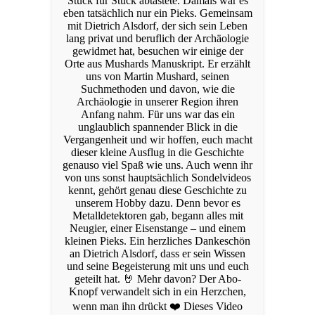
Stück für Stück abtastete. Damals war es
eben tatsächlich nur ein Pieks. Gemeinsam
mit Dietrich Alsdorf, der sich sein Leben
lang privat und beruflich der Archäologie
gewidmet hat, besuchen wir einige der
Orte aus Mushards Manuskript. Er erzählt
uns von Martin Mushard, seinen
Suchmethoden und davon, wie die
Archäologie in unserer Region ihren
Anfang nahm. Für uns war das ein
unglaublich spannender Blick in die
Vergangenheit und wir hoffen, euch macht
dieser kleine Ausflug in die Geschichte
genauso viel Spaß wie uns. Auch wenn ihr
von uns sonst hauptsächlich Sondelvideos
kennt, gehört genau diese Geschichte zu
unserem Hobby dazu. Denn bevor es
Metalldetektoren gab, begann alles mit
Neugier, einer Eisenstange – und einem
kleinen Pieks. Ein herzliches Dankeschön
an Dietrich Alsdorf, dass er sein Wissen
und seine Begeisterung mit uns und euch
geteilt hat. 🤘 Mehr davon? Der Abo-
Knopf verwandelt sich in ein Herzchen,
wenn man ihn drückt ❤️ Dieses Video