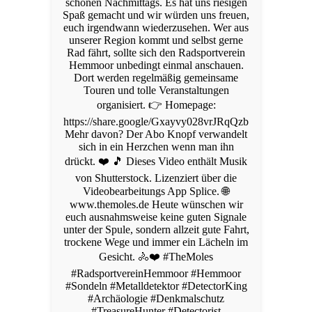
schönen Nachmittags. Es hat uns riesigen
Spaß gemacht und wir würden uns freuen,
euch irgendwann wiederzusehen. Wer aus
unserer Region kommt und selbst gerne
Rad fährt, sollte sich den Radsportverein
Hemmoor unbedingt einmal anschauen.
Dort werden regelmäßig gemeinsame
Touren und tolle Veranstaltungen
organisiert. 👉 Homepage:
https://share.google/Gxayvy028vrJRqQzb
Mehr davon? Der Abo Knopf verwandelt
sich in ein Herzchen wenn man ihn
drückt. ❤️ 🎵 Dieses Video enthält Musik
von Shutterstock. Lizenziert über die
Videobearbeitungs App Splice. 🌐
www.themoles.de Heute wünschen wir
euch ausnahmsweise keine guten Signale
unter der Spule, sondern allzeit gute Fahrt,
trockene Wege und immer ein Lächeln im
Gesicht. 🚴❤️ #TheMoles
#RadsportvereinHemmoor #Hemmoor
#Sondeln #Metalldetektor #DetectorKing
#Archäologie #Denkmalschutz
#TreasureHunter #Detectorist